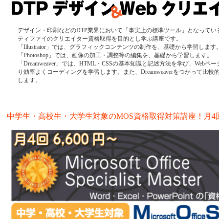
デザイン・印刷などのDTP業界において「事実上の標準ツール」となっている
ティファイのクリエイター資格取得を目的とし学ぶ講座です。
「Illustrator」では、グラフィックコンテンツの制作を、基礎から学習します
「Photoshop」では、画像の加工・調整等の編集を、基礎から学習します。
「Dreamweaver」では、HTML・CSSの基本知識と記述方法を学び、Web
り効率よくコーディングを学習します。また、Dreamweaverをつかって比
します。
中学生・高校生・大学生対象のMOS資格取得対策講座！月4回 6