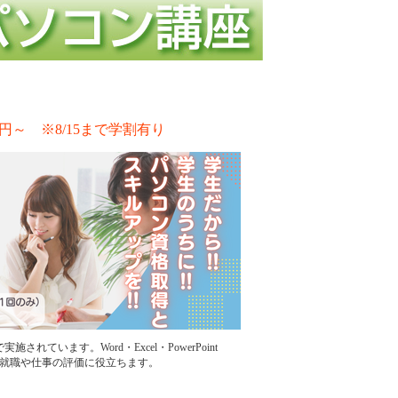
円～ ※8/15まで学割有り
います。Word・Excel・PowerPoint
、就職や仕事の評価に役立ちます。