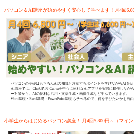
パソコン＆AI講座が始めやすく安心して学べます！月4回6,800
パソコンの基礎はもちろんAIの知識と注意するポイントを学びながらAIを
AI講座では、ChatGPTやCanvaを中心に便利なAIアプリを実際に操作し
ー対策から、AIの便利な活用・文章生成・画像生成など学んでいきます。
Word基礎・Excel基礎・PowerPoint基礎 も学べるので、何を学びたいか
小学生からはじめるパソコン講座！ 月4回5,800円～（マインク