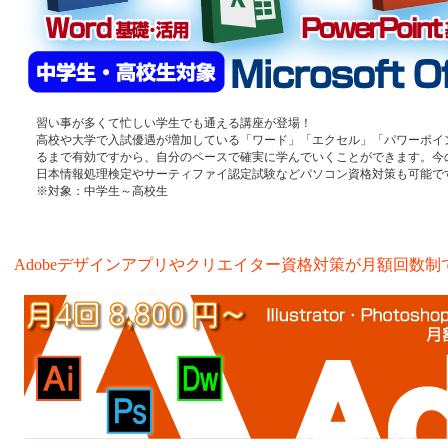
習い事が多くて忙しい学生でも通える講座が登場！
高校や大学で入試優遇が増加している「ワード」「エクセル」「パワーポイ
るまで有効ですから、自分のペースで確実に学んでいくことができます。今
日本情報処理検定やサーティファイ認定試験などパソコン資格対策も可能で
※対象：中学生～高校生
Adobeデザインアプリやクリエイター資格対策が月額回数制で学